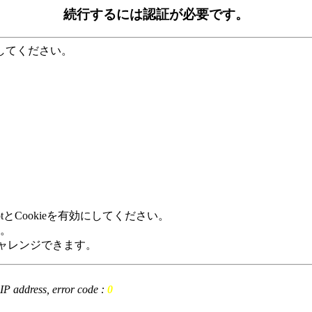
続行するには認証が必要です。
してください。
tとCookieを有効にしてください。
。
回数分チャレンジできます。
t IP address, error code :
0