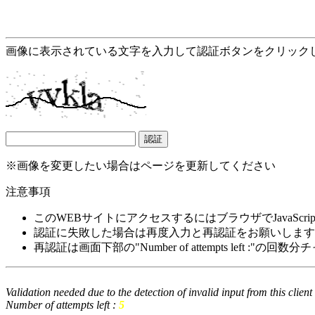
画像に表示されている文字を入力して認証ボタンをクリック
※画像を変更したい場合はページを更新してください
注意事項
このWEBサイトにアクセスするにはブラウザでJavaScrip
認証に失敗した場合は再度入力と再認証をお願いします
再認証は画面下部の"Number of attempts left :"の
Validation needed due to the detection of invalid input from this clien
Number of attempts left :
5