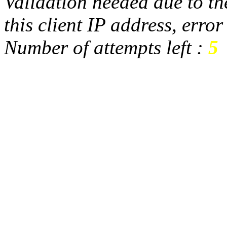
Validation needed due to the
this client IP address, erro
Number of attempts left :
5