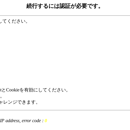
続行するには認証が必要です。
してください。
tとCookieを有効にしてください。
。
回数分チャレンジできます。
t IP address, error code :
0