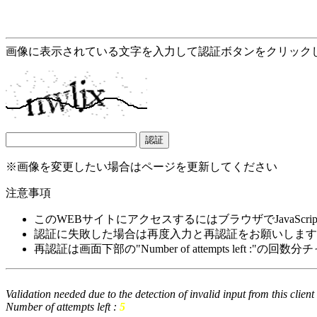
画像に表示されている文字を入力して認証ボタンをクリック
※画像を変更したい場合はページを更新してください
注意事項
このWEBサイトにアクセスするにはブラウザでJavaScrip
認証に失敗した場合は再度入力と再認証をお願いします
再認証は画面下部の"Number of attempts left :"の
Validation needed due to the detection of invalid input from this clien
Number of attempts left :
5