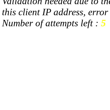
Validation needed due to the
this client IP address, erro
Number of attempts left :
5