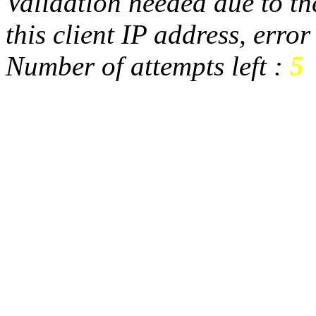
Validation needed due to the
this client IP address, erro
Number of attempts left :
5