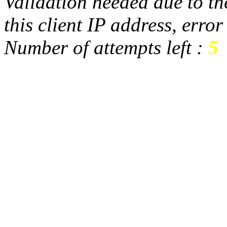
Validation needed due to the
this client IP address, erro
Number of attempts left :
5