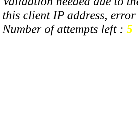
Validation needed due to the
this client IP address, erro
Number of attempts left :
5