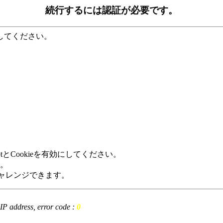
続行するには認証が必要です。
してください。
tとCookieを有効にしてください。
。
回数分チャレンジできます。
t IP address, error code :
0