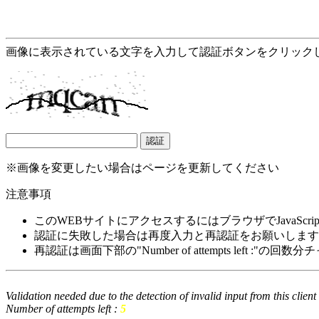
画像に表示されている文字を入力して認証ボタンをクリック
※画像を変更したい場合はページを更新してください
注意事項
このWEBサイトにアクセスするにはブラウザでJavaScrip
認証に失敗した場合は再度入力と再認証をお願いします
再認証は画面下部の"Number of attempts left :"の
Validation needed due to the detection of invalid input from this clien
Number of attempts left :
5