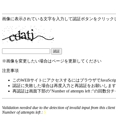
画像に表示されている文字を入力して認証ボタンをクリック
※画像を変更したい場合はページを更新してください
注意事項
このWEBサイトにアクセスするにはブラウザでJavaScrip
認証に失敗した場合は再度入力と再認証をお願いします
再認証は画面下部の"Number of attempts left :"の
Validation needed due to the detection of invalid input from this clien
Number of attempts left :
5