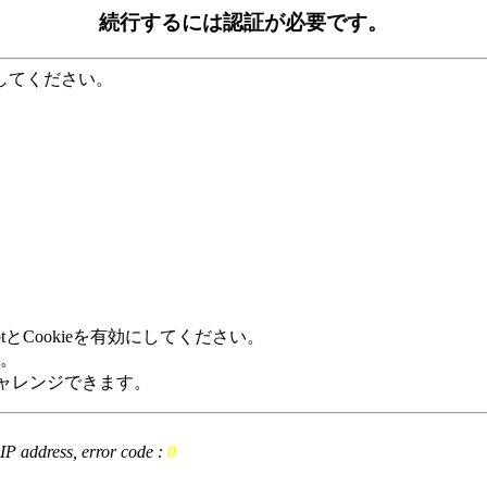
続行するには認証が必要です。
してください。
tとCookieを有効にしてください。
。
回数分チャレンジできます。
t IP address, error code :
0