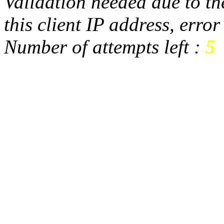
Validation needed due to the
this client IP address, erro
Number of attempts left :
5