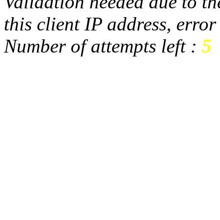
Validation needed due to the
this client IP address, erro
Number of attempts left :
5