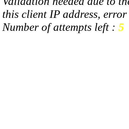
Validation needed due to the
this client IP address, erro
Number of attempts left :
5